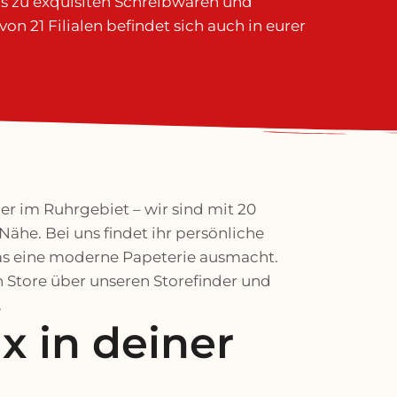
s zu exquisiten Schreibwaren und
 von 21 Filialen befindet sich auch in eurer
US beim
mt bei unseren Ranzentagen
ialen vorbei!
r im Ruhrgebiet – wir sind mit 20
Nähe. Bei uns findet ihr persönliche
as eine moderne Papeterie ausmacht.
 Store über unseren Storefinder und
.
 x in deiner