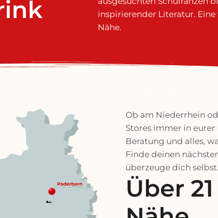
rink
ausgesuchten Schulranzen bi
inspirierender Literatur. Eine
chelbrink PL
Nähe.
Ranzenkauf:
Vorteile beim Ranzenkauf und kom
 der Ranzenwochen in unseren Fil
Ob am Niederrhein ode
Stores immer in eurer 
Beratung und alles, w
Termine
Finde deinen nächsten
überzeuge dich selbst
Über 21
Nähe